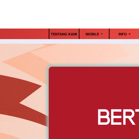
TENTANG KAMI
MOBILE
INFO
BER