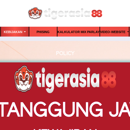
KEBIJAKAN
PHISING
KALKULATOR MIX PARLAY
VIDEO-WEBSITE
POLICY
TANGGUNG J