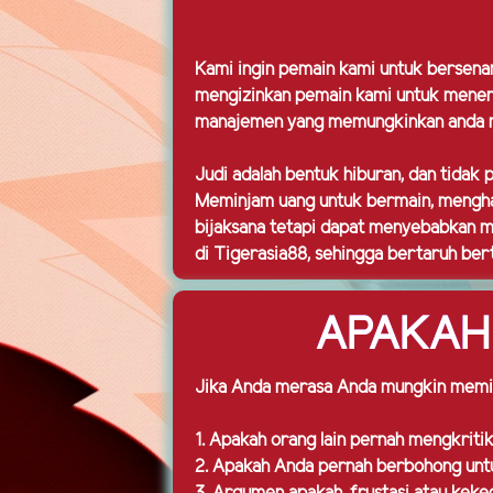
Kami ingin pemain kami untuk bersen
mengizinkan pemain kami untuk menen
manajemen yang memungkinkan anda me
Judi adalah bentuk hiburan, dan tida
Meminjam uang untuk bermain, menghabi
bijaksana tetapi dapat menyebabkan ma
di Tigerasia88, sehingga bertaruh be
APAKAH 
Jika Anda merasa Anda mungkin memili
1. Apakah orang lain pernah mengkriti
2. Apakah Anda pernah berbohong untu