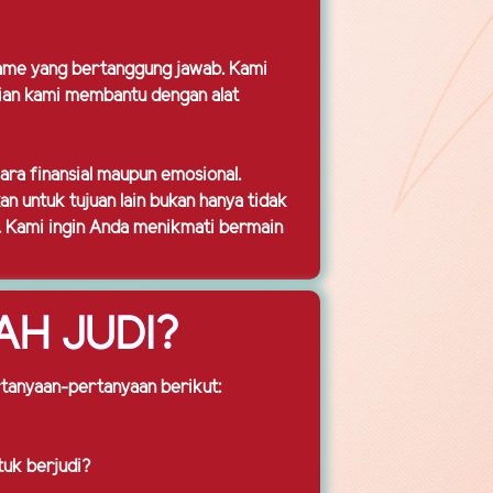
game yang bertanggung jawab. Kami
ian kami membantu dengan alat
ra finansial maupun emosional.
 untuk tujuan lain bukan hanya tidak
a. Kami ingin Anda menikmati bermain
AH JUDI?
rtanyaan-pertanyaan berikut:
tuk berjudi?