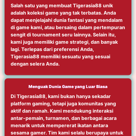
Salah satu yang membuat
Tigerasia88
unik
adalah koleksi game yang tak terbatas. Anda
dapat menjelajahi dunia fantasi yang mendalam
di game kami, atau bersaing dalam pertempuran
sengit di tournament seru lainnya. Selain itu,
kami juga memiliki game strategi, dan banyak
lagi. Terlepas dari preferensi Anda,
Tigerasia88
memiliki sesuatu yang sesuai
dengan selera Anda.
Menguak Dunia Game yang Luar Biasa
Di
Tigerasia88
, kami bukan hanya sekadar
platform gaming, tetapi juga komunitas yang
aktif dan ramah. Kami mendukung interaksi
antar-pemain, turnamen, dan berbagai acara
menarik untuk mempererat ikatan antara
sesama gamer. Tim kami selalu berupaya untuk